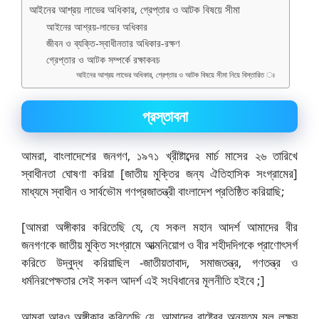
আইনের আশ্রয় লাভের অধিকার, গ্রেপ্তার ও আটক বিষয়ে সীমা
আইনের আশ্রয়-লাভের অধিকার
জীবন ও ব্যক্তি-স্বাধীনতার অধিকার-রক্ষণ
গ্রেপ্তার ও আটক সম্পর্কে রক্ষাকবচ
আইনের আশ্রয় লাভের অধিকার, গ্রেপ্তার ও আটক বিষয়ে সীমা নিয়ে বিস্তারিত ঃ
প্রস্তাবনা
আমরা, বাংলাদেশের জনগণ, ১৯৭১ খ্রীষ্টাব্দের মার্চ মাসের ২৬ তারিখে
স্বাধীনতা ঘোষণা করিয়া [জাতীয় মুক্তির জন্য ঐতিহাসিক সংগ্রামের]
মাধ্যমে স্বাধীন ও সার্বভৌম গণপ্রজাতন্ত্রী বাংলাদেশ প্রতিষ্ঠিত করিয়াছি;
[আমরা অঙ্গীকার করিতেছি যে, যে সকল মহান আদর্শ আমাদের বীর
জনগণকে জাতীয় মুক্তি সংগ্রামে আত্মনিয়োগ ও বীর শহীদদিগকে প্রাণোৎসর্গ
করিতে উদ্বুদ্ধ করিয়াছিল -জাতীয়তাবাদ, সমাজতন্ত্র, গণতন্ত্র ও
ধর্মনিরপেক্ষতার সেই সকল আদর্শ এই সংবিধানের মূলনীতি হইবে ;]
আমরা আরও অঙ্গীকার করিতেছি যে, আমাদের রাষ্ট্রের অন্যতম মূল লক্ষ্য