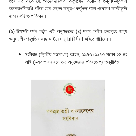
তবে শর্ত থাকে যে, আদেশদানকারী কর্তৃপক্ষের বিবেচনায় তথ্যাদি-প্রকাশ
জনস্বার্থবিরোধী বলিয়া মনে হইলে অনুরূপ কর্তৃপক্ষ তাহা প্রকাশে অস্বীকৃতি
জ্ঞাপন করিতে পারিবেন।
(৬) উপদেষ্টা-পর্ষদ কর্তৃক এই অনুচ্ছেদের (৪) দফার অধীন তদন্তের জন্য
অনুসরণীয় পদ্ধতি সংসদ আইনের দ্বারা নির্ধারণ করিতে পারিবেন।
সংবিধান (দ্বিতীয় সংশোধন) আইন, ১৯৭৩ (১৯৭৩ সনের ২৪ নং
আইন)-এর ৩ ধারাবলে ৩৩ অনুচ্ছেদের পরিবর্তে প্রতিস্থাপিত।